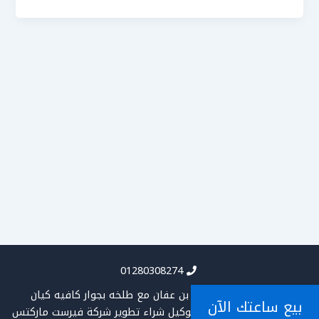
01280308274
العنوان :١٢ عثمان بن عفان مع طلخه بجوار كافيه كيان
بيع ساعتك الآن
جميع الحقوق محفوظه لتوكيل شراء تطوير
شركة فيرست ماركتس