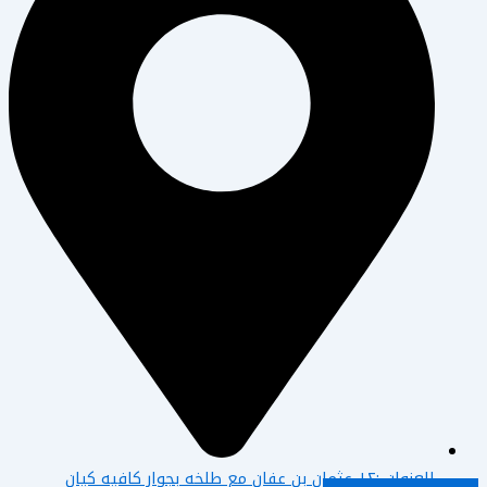
العنوان :١٢ عثمان بن عفان مع طلخه بجوار كافيه كيان