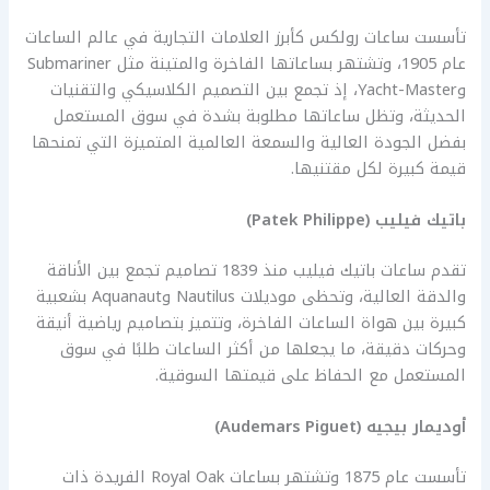
تأسست ساعات رولكس كأبرز العلامات التجارية في عالم الساعات
عام 1905، وتشتهر بساعاتها الفاخرة والمتينة مثل Submariner
وYacht-Master، إذ تجمع بين التصميم الكلاسيكي والتقنيات
الحديثة، وتظل ساعاتها مطلوبة بشدة في سوق المستعمل
بفضل الجودة العالية والسمعة العالمية المتميزة التي تمنحها
قيمة كبيرة لكل مقتنيها.
باتيك فيليب (
Patek Philippe)
تقدم ساعات باتيك فيليب منذ 1839 تصاميم تجمع بين الأناقة
والدقة العالية، وتحظى موديلات Nautilus وAquanaut بشعبية
كبيرة بين هواة الساعات الفاخرة، وتتميز بتصاميم رياضية أنيقة
وحركات دقيقة، ما يجعلها من أكثر الساعات طلبًا في سوق
المستعمل مع الحفاظ على قيمتها السوقية.
أوديمار بيجيه (
Audemars Piguet)
تأسست عام 1875 وتشتهر بساعات Royal Oak الفريدة ذات