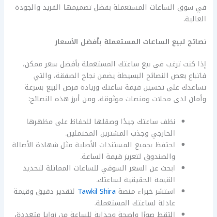
في سوق الساعات المستعملة بفضل تصميمها الفريد والجودة
العالية.
نصائح لبيع الساعات المستعملة بأفضل الأسعار
إذا كنت ترغب في بيع ساعتك المستعملة بأفضل سعر ممكن،
فاتباع بعض النصائح البسيطة يضمن نجاح الصفقة، والتي
تساعدك على تحسين قيمة ساعتك وزيادة فرص البيع بسرعة
وأمان لدى محلات ومنصات موثوقة، ومن أبرز هذه النصائح:
نظف ساعتك جيدًا وصقلها للحفاظ على مظهرها
الخارجي وجذب المشترين المحتملين.
احتفظ بجميع المستندات الأصلية مثل شهادة الأصالة
والصندوق لتعزيز قيمة الساعة.
ابحث عن السعر السوقي للساعات المماثلة لتحديد
القيمة الحقيقية لساعتك.
استشر خبراء منصة
Tawkil Shira
لتقدير دقيق وقيمة
عادلة لساعتك المستعملة.
التقط صورًا واضحة وجذابة للساعة من زوايا متعددة،