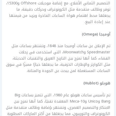
التصميم الثماني الأضلاع، مع إضافة موديلات Offshore و15300،
توفر وظائف متقدمة مثل الكرونوغراف وحركات دقيقة، ما
يجعلها محط اهتمام هواة الساعات الفاخرة ويزيد من قيمتها
عند إعادة البيع.
أوميجا (
Omega)
تم الإعلان عن ساعات أوميجا منذ 1848، وتشتهر بساعات مثل
Speedmaster وMoonwatch، التي استخدمت في رحلات
الفضاء، كما أنها تمزج بين التاريخ العريق والتقنيات الحديثة،
مثل الكوارتز والإطارات الخزفية، ما يجعلها خيارًا مميزًا في سوق
الساعات المستعملة لمن يبحث عن الجودة والمتانة.
هوبلو (
Hublot)
تم تأسيس ساعات هوبلو عام 1980، التي تتميز بساعات Big
Bang وUnico وMeca-10 المعقدة تقنيًا، كما أنها تمزج بين
الابتكار والتصميم العصري، وتشتهر بإضافة وظائف متقدمة مثل
الكرونوغراف والتوربيون، مما يجعلها من أكثر الماركات المطلوبة