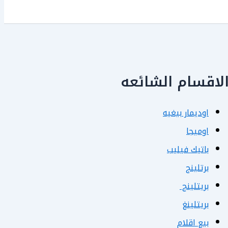
لاقسام الشائعه
اوديمار بيغيه
اوميجا
باتيك فيليب
برتلينج
بريتلينج
بريتلينغ
بيع اقلام