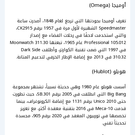
أوميجا (Omega)
تعرف أوميجا بجودتها التي ترجع لعام 1848، أصدرت ساعة
Speedmaster الشهيرة لأول مرة في 1957 برقم CK2915،
والتي استخدمت لاحقًا في رحلات الفضاء مع إصدار
Professional 105.012 عام 1965، تبعتها Moonwatch 311.30
في 1997 التي ضمت تقنية الكوارتز، وأطلقت Dark Side
310.32 في 2013 مع إضافة الإطار الخزفي لتدعيم المتانة.
هوبلو (Hublot)
أسست هوبلو عام 1980 وهي حديثة نسبياً، تشتهر بمجموعة
Big Bang التي انطلقت في 2005 برقم 301.SB، حيث تطورت
حتى Unico 2010 برقم 1131 مع إضافة الكرونوغراف، بينما
قدمت Meca-10 في 2016 بتقنية معقدة أكثر، مع تعزيز
تخصصها في توربيون المعقد في 2020 برقم 905، مجسدة
تحديثاً تقني.