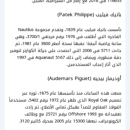
116655 في 2016 مع إطار من السيراميك المتين.
باتيك فيليب (Patek Philippe)
تأسست باتيك فيليب عام 1839، وتقدم مجموعة Nautilus
الفاخرة التي أطلقت في 1976 برقم مرجعي 3700/1، وهي
ساعة رياضية أنيقة؛ عقبها نسخة أصغر 3800 عام 1981، ثم
جاءت 5711 في 2006 التي اعتمدت على حركة الكوارتز لتوفير
دقة متطورة، ويضاف إلى ذلك Aquanaut 5167 في 1997
الذي أثار إعجاب المستخدمين.
أوديمار بيجيه (Audemars Piguet)
صنعت هذه الساعات منذ تأسيسها عام 1875، ثورة عبر
تصميم Royal Oak الذي ظهر عام 1972 برقم 5402، مستخدماً
الفولاذ المقاوم للصدأ بهيكل ثماني الأضلاع، ثم زادت
تعقيداته مع Offshore 1993 برقم 25721 مع وظائف
الكرونوغراف، تبعها 15300 عام 2005 بمحرك كاليبر 3120.