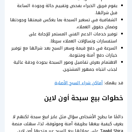
يقوم فريق الخبراء بفحص وتقييم حالة وجودة الساعة
قبل شرائها.
الشفافية في تسعير السبحة بما يعكس قيمتها وجودتها
وضمان حقوق العملاء.
توفير خدمات الدعم الفني المستمر للإجابة على
استفسارات وتساؤلات العملاء سريعًا.
السرعة في دفع قيمة وسعر السبح بعد شرائها مع توفير
خيارات دفع آمنة ومتنوعة.
الاهتمام بعرض تفاصيل وصور السبحة بجودة ودقة عالية
لجذب انتباه جمهور المشترين.
قد يهمك:
أماكن شراء السبح الأصلية
خطوات بيع سبحة أون لاين
دائمًا ما يطرح الأشخاص سؤال مثل عايز ابيع سبحة لكنهم لا
يعرف كيفية بيعها بطريقة آمنة وموثوقة، لذا، سهلت منصة
Tawkil Shira على عملائها بيع السبح عبر متجرها أون لاين