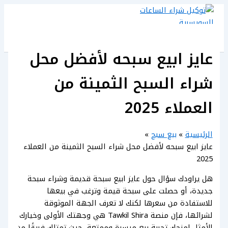
تخطي
إلى
المحتوى
عايز ابيع سبحه لأفضل محل
شراء السبح الثمينة من
العملاء 2025
الرئيسية
بيع سبح
عايز ابيع سبحه لأفضل محل شراء السبح الثمينة من العملاء
2025
هل يراودك سؤال حول عايز ابيع سبحة قديمة وشراء سبحة
جديدة، أو حصلت على سبحة قيمة وترغب في بيعها
للاستفادة من سعرها لكنك لا تعرف الجهة الموثوقة
لشرائها، فإن منصة Tawkil Shira هي وجهتك الأولى وخيارك
الأمثل لمنحك تجربة بيع ميسرة وممتعة، حيث تمتلك فريقًا من