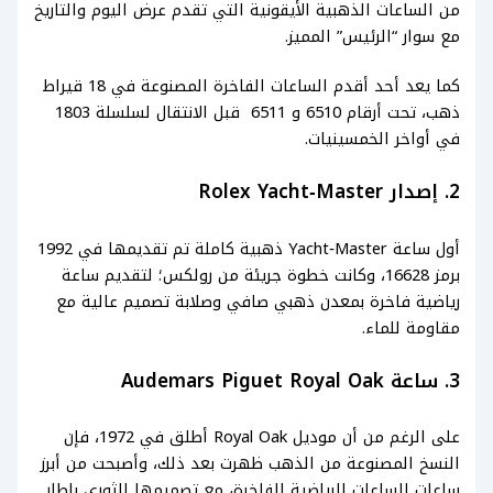
من الساعات الذهبية الأيقونية التي تقدم عرض اليوم والتاريخ
مع سوار “الرئيس” المميز.
كما يعد أحد أقدم الساعات الفاخرة المصنوعة في 18 قيراط
ذهب، تحت أرقام 6510 و 6511 قبل الانتقال لسلسلة 1803
في أواخر الخمسينيات.
2. إصدار Rolex Yacht‑Master
أول ساعة Yacht‑Master ذهبية كاملة تم تقديمها في 1992
برمز 16628، وكانت خطوة جريئة من رولكس؛ لتقديم ساعة
رياضية فاخرة بمعدن ذهبي صافي وصلابة تصميم عالية مع
مقاومة للماء.
3. ساعة Audemars Piguet Royal Oak
على الرغم من أن موديل Royal Oak أطلق في 1972، فإن
النسخ المصنوعة من الذهب ظهرت بعد ذلك، وأصبحت من أبرز
ساعات الساعات الرياضية الفاخرة، مع تصميمها الثوري بإطار