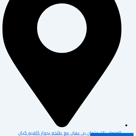
العنوان :١٢ عثمان بن عفان مع طلخه بجوار كافيه كيان