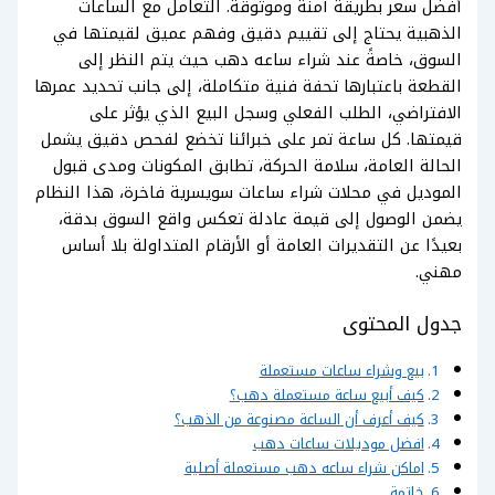
أفضل سعر بطريقة آمنة وموثوقة.
التعامل مع الساعات
الذهبية يحتاج إلى تقييم دقيق وفهم عميق لقيمتها في
السوق، خاصةً عند شراء ساعه دهب حيث يتم النظر إلى
القطعة باعتبارها تحفة فنية متكاملة، إلى جانب تحديد عمرها
الافتراضي، الطلب الفعلي وسجل البيع الذي يؤثر على
قيمتها.
كل ساعة تمر على
خبرائنا تخضع لفحص دقيق يشمل
الحالة العامة، سلامة الحركة، تطابق المكونات ومدى قبول
الموديل في محلات شراء ساعات سويسرية فاخرة، هذا النظام
يضمن الوصول إلى قيمة عادلة تعكس واقع السوق بدقة،
بعيدًا عن التقديرات العامة أو الأرقام المتداولة بلا أساس
مهني.
جدول المحتوى
بيع وشراء ساعات مستعملة
كيف أبيع ساعة مستعملة دهب؟
كيف أعرف أن الساعة مصنوعة من الذهب؟
افضل موديلات ساعات دهب
اماكن شراء ساعه دهب مستعملة أصلية
خاتمة