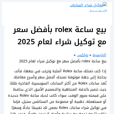
تخطي
إلى
المحتوى
بيع ساعة rolex بأفضل سعر
مع توكيل شراء لعام 2025
الرئيسية
رولكس
بيع ساعة rolex بأفضل سعر مع توكيل شراء لعام 2025
إذا كنت تمتلك ساعة Rolex أصلية وترغب في بيعها، فأنت
بحاجة إلى جهة موثوقة تمنحك أفضل سعر وأسرع معاملة.
تُعد ساعات Rolex من أكثر الساعات السويسرية الفاخرة طلبًا،
حيث تتميز بالدقة المتناهية والتصميم الأنيق الذي يحافظ
على قيمته بمرور الوقت. سواء كانت لديك ساعة Rolex جديدة
أو مستعملة، ذهبية أو مصنوعة من الستانلس ستيل، فإننا
في توكيل شراء ساعات Rolex نضمن لك تقييمًا عادلًا وسعرًا
تنافسيًا مع تجربة بيع سلسة وآمنة. لا تبحث طويلًا، فنحن هنا