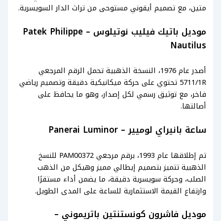
متين، مع تصميم أيقوني مستوحى من تراث الدار السويسرية.
موديل باتيك فيليب نوتيلوس – Patek Philippe
Nautilus
أصدر عام 1976، النسخة الذهبية تحمل الرقم المرجعي
5711/1R تحتوي على حركة ميكانيكية دقيقة وتصميم رياضي
فاخر، مع توثيق رسمي لكل إصدار، وهو ما يحافظ على
أصالتها.
ساعة بانيراي لوميير – Panerai Luminor
تم إطلاقها عام 1993، برقم مرجعي PAM00372 للنسخ
الذهبية تتميز بتصميم إيطالي مميز وهيكل من الذهب
الصلب، وحركة سويسرية دقيقة، ما يضمن أداء مستقرًا
وارتفاع القيمة الاستثمارية للساعة على المدى الطويل.
موديل فاشرون كونستنتين باتريموني –