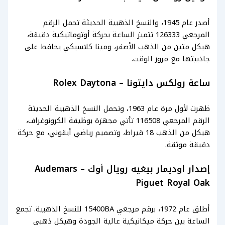
أصدر عام 1945، والنسخ الذهبية الحديثة تحمل الرقم
المرجعي 126333 تتميز الساعة بحركة أوتوماتيكية دقيقة،
هيكل متين من الذهب الأصفر، ومينا كلاسيكي يحافظ على
جاذبيتها مع مرور الوقت.
ساعة رولكس دايتونا – Rolex Daytona
ظهرت لأول مرة عام 1963، وتحمل النسخ الذهبية الحديثة
الرقم المرجعي 116508 تأتي مجهزة بوظيفة الكرونوغراف،
هيكل من الذهب 18 قيراط، وتصميم رياضي أيقوني، مع حركة
دقيقة موثقة.
إصدار اوديمار بيغيه رويال أوك – Audemars
Piguet Royal Oak
أطلق عام 1972، برقم مرجعي 15400BA للنسخ الذهبية. تجمع
الساعة بين حركة ميكانيكية عالية الجودة وهيكل ذهبي