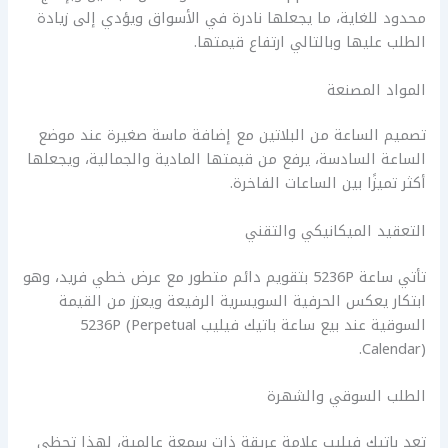
محدود للغاية، ما يجعلها نادرة في الأسواق ويؤدي إلى زيادة
الطلب عليها وبالتالي ارتفاع قيمتها.
المواد المصنعة
تصميم الساعة من البلاتين مع إضافة ماسة صغيرة عند موضع
الساعة السادسة، يرفع من قيمتها المادية والجمالية، ويجعلها
أكثر تميزًا بين الساعات الفاخرة.
التعقيد الميكانيكي والتقني
تأتي ساعة 5236P بتقويم دائم متطور مع عرض خطي فريد، وهو
ابتكار يعكس الحرفية السويسرية الرفيعة ويعزز من القيمة
السوقية عند بيع ساعة باتيك فيليب 5236P (Perpetual
Calendar).
الطلب السوقي والشهرة
تعد باتيك فيليب علامة عريقة ذات سمعة عالمية، لهذا تحظى