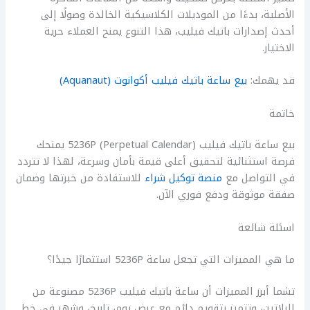
الأصلية، بدءًا من الموديلات الكلاسيكية الخالدة وصولًا إلى
أحدث إصدارات باتيك فيليب، هذا التنوع يمنح العملاء حرية
الاختيار.
قد يهمك:
بيع ساعة باتيك فيليب أكوانوت (Aquanaut)
خاتمة
بيع ساعة باتيك فيليب 5236P (Perpetual Calendar) يمنحك
فرصة استثنائية لتحقيق أعلى قيمة بأمان وسرعة، لهذا لا تتردد
في التواصل مع
منصة توكيل شراء
للاستفادة من خبرتها وضمان
صفقة موثوقة ودفع فوري الآن.
اسئلة شائعة
ما هي المميزات التي تجعل ساعة 5236P استثمارًا جيدًا؟
تشما أبرز المميزات أن ساعة باتيك فيليب 5236P مصنوعة من
البلاتين، وتتميز بتقويم دائم مع عرض يوم، تاريخ، وشهر في خط