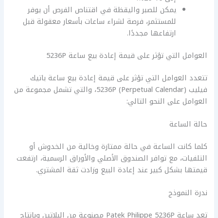
يمكن للصبر واليقظة في اقتناص الفرص أن يوفر
للمستثمر، فرصة لشراء ساعات بأسعار معقولة قبل
ارتفاعها مجددًا.
العوامل التي تؤثر على قيمة إعادة بيع ساعة 5236P
تتعدد العوامل التي تؤثر على قيمة إعادة بيع ساعة باتيك
فيليب 5236P (Perpetual Calendar)، والتي تشمل مجموعة من
العوامل على النحو التالي:
حالة الساعة
كلما كانت الساعة في حالة ممتازة وخالية من الخدوش أو
التلفيات، مع توافر الصندوق الأصلي والأوراق الرسمية، ارتفعت
قيمتها بشكل كبير عند إعادة البيع وزادت ثقة المشتري.
ندرة النموذج
تعد ساعة Patek Philippe 5236P مصنوعة من البلاتين وبإنتاج