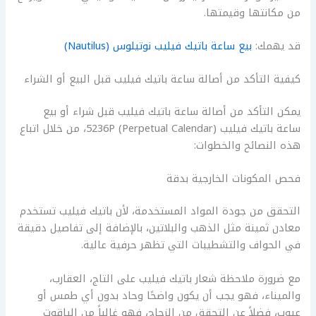
من مكانتها وقيمتها.
قد يهمك:
بيع ساعة باتيك فيليب نوتيلوس (Nautilus)
كيفية التأكد من أصالة ساعة باتيك فيليب قبل البيع أو الشراء
يمكن التأكد من أصالة ساعة باتيك فيليب قبل شراء أو بيع
ساعة باتيك فيليب 5236P (Perpetual Calendar)، من خلال اتباع
هذه النصائح والخطوات:
فحص المكونات الخارجية بدقة
التحقق من جودة المواد المستخدمة، لأن باتيك فيليب تستخدم
معادن ثمينة مثل الذهب والبلاتين، بالإضافة إلى تفاصيل دقيقة
في الحواف والتشطيبات التي تظهر حرفية عالية.
مع ضرورة ملاحظة شعار باتيك فيليب على التاج، العقارب،
والميناء، فهو يجب أن يكون واضحًا وحاد بدون أي طمس أو
عيوب، فضلاً عن التحقق من الزجاج، فهو غالباً من الياقوت