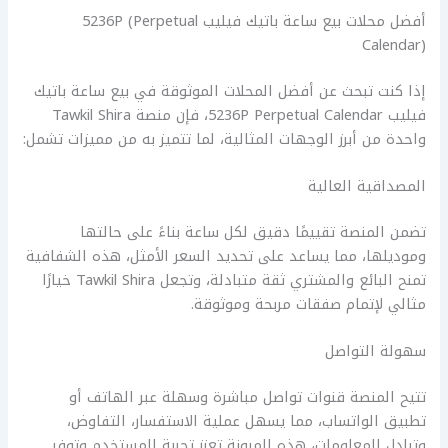
أفضل محلات بيع ساعة باتيك فيليب 5236P (Perpetual
Calendar)
إذا كنت تبحث عن أفضل المحلات الموثوقة في بيع ساعة باتيك
فيليب 5236P Perpetual Calendar، فإن منصة Tawkil Shira
واحدة من أبرز الوجهات المثالية، لما تتميز به من مميزات تشمل:
المصداقية العالية
تضمن المنصة تقييمًا دقيق لكل ساعة بناءً على حالتها
وموديلها، مما يساعد على تحديد السعر الأمثل، هذه الشفافية
تمنح البائع والمشتري ثقة متبادلة، وتجعل Tawkil Shira خيارًا
مثالي لإتمام صفقات مربحة وموثوقة.
سهولة التواصل
تتيح المنصة قنوات تواصل مباشرة وسهلة عبر الهاتف أو
تطبيق الواتساب، مما يسهل عملية الاستفسار، التفاوض،
وتبادل المعلومات، هذه المرونة تعزز تجربة المستخدم وتوفر