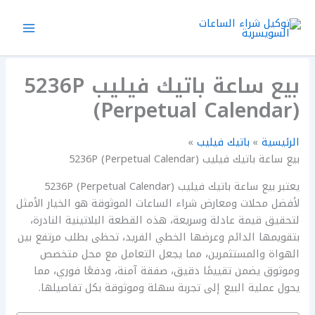
خطي
لى
لمحتوى
بيع ساعة باتيك فيليب 5236P
(Perpetual Calendar)
الرئيسية
باتيك فيليب
بيع ساعة باتيك فيليب 5236P (Perpetual Calendar)
يعتبر بيع ساعة باتيك فيليب 5236P (Perpetual Calendar)
لأفضل محلات ومعارض شراء الساعات الموثوقة هو الخيار الأمثل
لتحقيق قيمة عادلة وسريعة، هذه القطعة البلاتينية النادرة،
بتقويمها الدائم وعرضها الخطي الفريد، تحظى بطلب مرتفع بين
الهواة والمستثمرين، مما يجعل التعامل مع محل متخصص
وموثوق يضمن تقييمًا دقيق، صفقة آمنة، ودفعًا فوري، مما
يحول عملية البيع إلى تجربة سهلة وموثوقة بكل تفاصيلها.