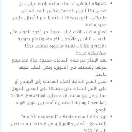
شعارهم الشهير “لا تملك ساعة باتيك فيليب، بل
تعتني بها للجيل القادم” يعكس البعد العائلي
والتراثي، الذي يجعلها استثمارًا عابر للأجيال، وليس
مجرد ساعة.
تصنع ساعات باتيك فيليب يدويًا من أجود المواد مثل
الذهب، البلاتين والأحجار الكريمة، وتتمتع بحرفية
دقيقة وابتكارات تقنية متطورة تجعلها تحفًا
ميكانيكية فريدة.
يعد الإنتاج من هذه الساعات محدود جدًا، مما يرفع
ندرتها وقيمتها في السوق، ويعزز الطلب عليها
عالميًا.
تميل القيم المالية لهذه الساعات إلى الارتفاع أو
على الأقل الحفاظ على قيمتها على المدى الطويل،
مما يجعل بيع ساعة باتيك فيليب 5236P (Perpetual
Calendar) وسيلة استثمارية آمنة بين سوق هواة
الجمع.
تزيد حالة الساعة وامتلاك “المجموعة الكاملة”
(الصندوق الأصلي والأوراق)، من قيمتها بنسبة تصل
إلى 10-20%.