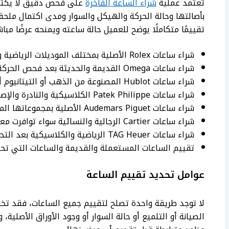
تعتمد عملية
شراء الساعة الفاخرة
على فحص دقيق لا يكتفي
بأصالتها وحالة الحركة والهيكل والسوار ومدى اكتمال ملحق
تقييمًا متكاملًا يوضح للعميل حالة ساعته ويمنحه عرضًا مباشرً
شراء ساعات Rolex الأصلية بمختلف الموديلات الرياضية والكلاسيكية والرجالية والنسائية.
شراء ساعات Omega القديمة والحديثة بعد فحص الحركة والمرجع والحالة العامة.
شراء ساعات Hublot المصنوعة من الذهب أو التيتانيوم أو السيراميك عند التأكد من أصالتها.
شراء ساعات Patek Philippe الكلاسيكية والنادرة والإصدارات ذات التفاصيل الدقيقة.
شراء ساعات Audemars Piguet الأصلية بمجموعاتها المختلفة وفق حالة المكونات والملحقات.
شراء ساعات Cartier الرجالية والنسائية سواء توافرت معها العلبة والأوراق أو لم تتوافر.
شراء ساعات TAG Heuer الرياضية والكلاسيكية بعد التحقق من الرقم المرجعي وسلامة الحركة.
تقييم الساعات المستعملة والقديمة والساعات التي تحتا
عوامل تحديد تقييم الساعة
لا توجد طريقة واحدة تصلح لتقييم جميع الساعات، فقد تخ
الصيانة أو التلميع أو حالة السوار أو وجود الأوراق الأصلي