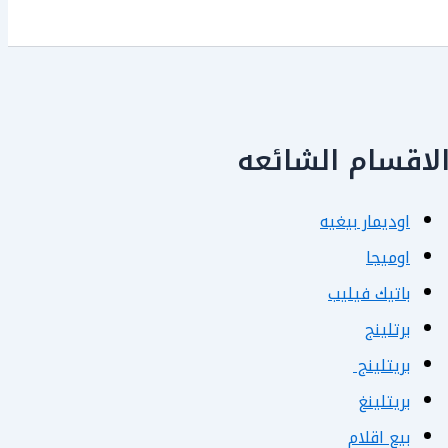
لاقسام الشائعه
اوديمار بيغيه
اوميجا
باتيك فيليب
برتلينج
بريتلينج
بريتلينغ
بيع اقلام