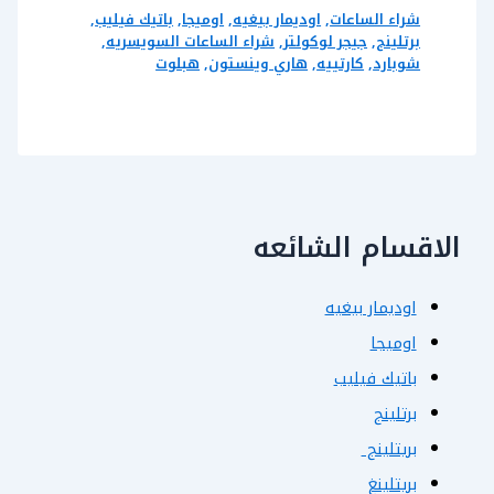
شراء الساعات
,
اوديمار بيغيه
,
اوميجا
,
باتيك فيليب
,
برتلينج
,
جيجر لوكولتر
,
شراء الساعات السويسريه
,
شوبارد
,
كارتييه
,
هاري وينستون
,
هبلوت
الاقسام الشائعه
اوديمار بيغيه
اوميجا
باتيك فيليب
برتلينج
بريتلينج
بريتلينغ