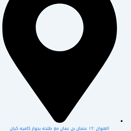
العنوان :١٢ عثمان بن عفان مع طلخه بجوار كافيه كيان