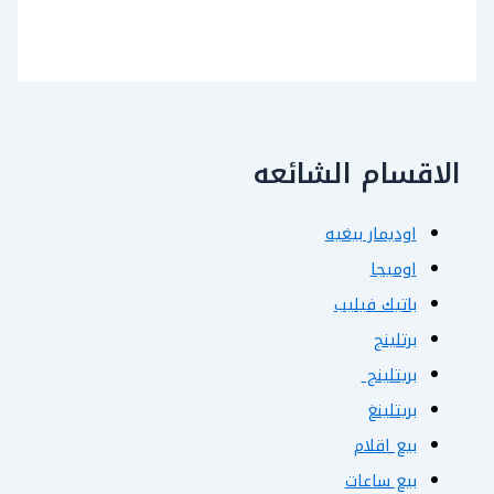
الاقسام الشائعه
اوديمار بيغيه
اوميجا
باتيك فيليب
برتلينج
بريتلينج
بريتلينغ
بيع اقلام
بيع ساعات